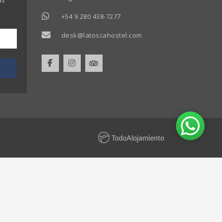
as
+54 9 280 438-7277
desk@latoscahostel.com