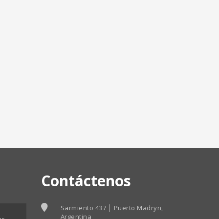
Contáctenos
Sarmiento 437 │ Puerto Madryn,
Argentina